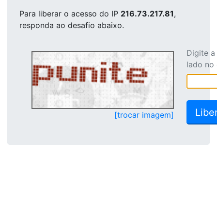
Para liberar o acesso
do IP
216.73.217.81
,
responda ao desafio abaixo.
Digite 
lado no
[trocar imagem]